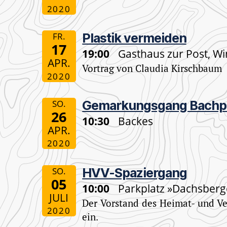
2020
FR.
Plastik vermeiden
17
19:00
Gasthaus zur Post, W
APR.
Vortrag von Claudia Kirschbaum
2020
SO.
Gemarkungsgang Bachpa
26
10:30
Backes
APR.
2020
SO.
HVV-Spaziergang
05
10:00
Parkplatz »Dachsberg
JULI
Der Vorstand des Heimat- und Ve
2020
ein.