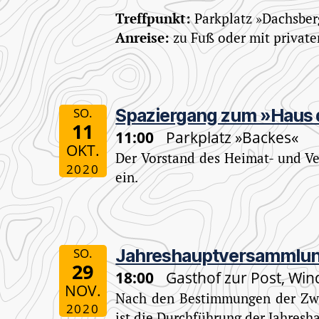
Treffpunkt:
Parkplatz »Dachsber
Anreise:
zu Fuß oder mit privat
SO.
Spaziergang zum »Haus 
11
11:00
Parkplatz »Backes«
OKT.
Der Vorstand des Heimat- und Ve
2020
ein.
SO.
Jahreshaupt­versammlu
29
18:00
Gasthof zur Post, Wi
NOV.
Nach den Bestimmungen der Zwö
2020
ist die Durchführung der Jahre