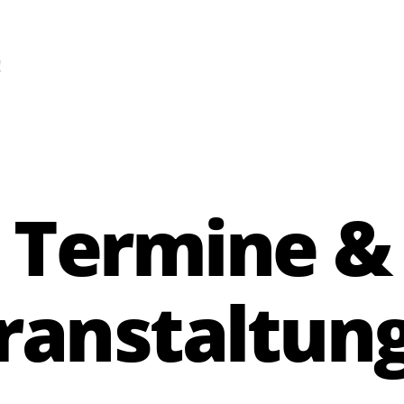
!
Termine &
ranstaltun