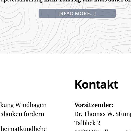
"Term
[READ MORE…]
&
Veran
Kontakt
arkung Windhagen
Vorsitzender:
gedanken fördern
Dr. Thomas W. Stum
Talblick 2
d heimatkundliche