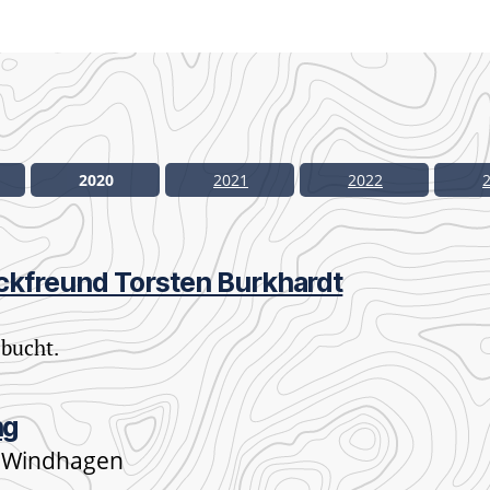
2020
2021
2022
ackfreund Torsten Burkhardt
ebucht.
ng
«, Windhagen