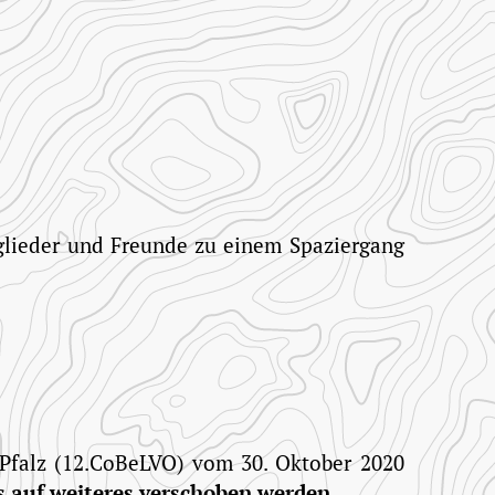
ine
staltungen"
glieder und Freunde zu einem Spaziergang
ine
staltungen"
falz (12.CoBeLVO) vom 30. Oktober 2020
s auf weiteres verschoben werden.