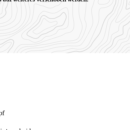
ine
staltungen"
pf