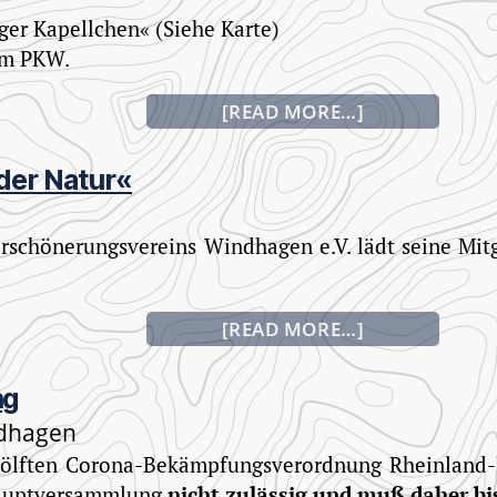
ger Kapellchen« (Siehe Karte)
em PKW.
"Term
[READ MORE…]
&
Veran
der Natur«
rschönerungsvereins Windhagen e.V. lädt seine Mit
"Term
[READ MORE…]
&
Veran
ng
ndhagen
lften Corona-Bekämpfungsverordnung Rheinland-P
shauptversammlung
nicht zulässig und muß daher bi