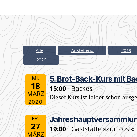
Alle
Anstehend
2019
2026
MI.
5. Brot-Back-Kurs mit B
18
15:00
Backes
MÄRZ
Dieser Kurs ist leider schon ausg
2020
FR.
Jahreshauptversammlu
27
19:00
Gaststätte »Zur Post
MÄRZ